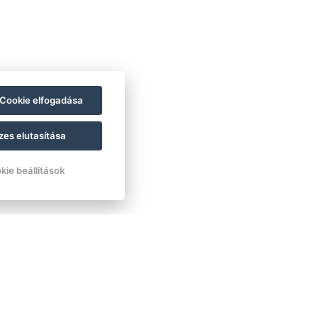
Cookie elfogadása
zes elutasítása
kie beállítások