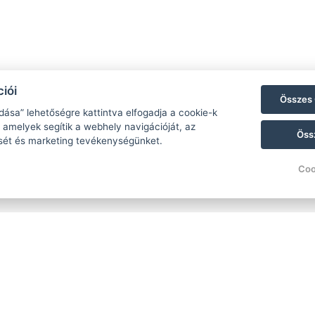
iói
Összes 
dása” lehetőségre kattintva elfogadja a cookie-k
 amelyek segítik a webhely navigációját, az
Öss
sét és marketing tevékenységünket.
Coo
Lakosztály