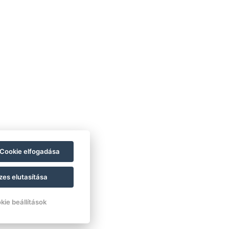
Cookie elfogadása
zes elutasítása
kie beállítások