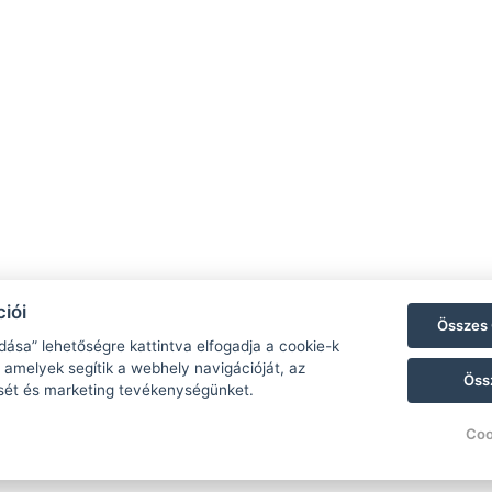
iói
Összes 
dása” lehetőségre kattintva elfogadja a cookie-k
 amelyek segítik a webhely navigációját, az
Öss
sét és marketing tevékenységünket.
Coo