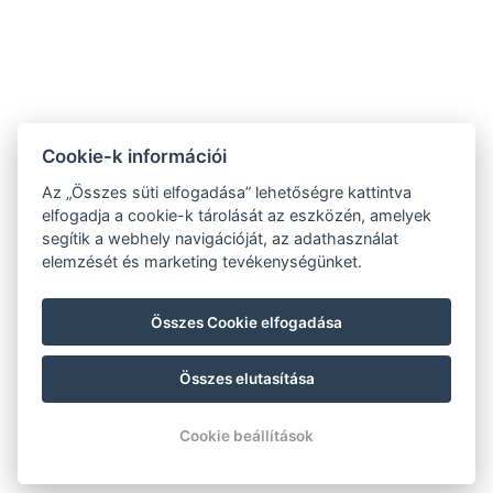
Varga Tanya Hotel
Cookie-k információi
9.2
Az „Összes süti elfogadása” lehetőségre kattintva
RECOGNITION OF
elfogadja a cookie-k tárolását az eszközén, amelyek
EXCELLENCE 2020
segítik a webhely navigációját, az adathasználat
ÁSZF
elemzését és marketing tevékenységünket.
Adatvédelmi szabályzat
Impresszum
Összes Cookie elfogadása
Összes elutasítása
© Copyright 2026 | Minden jog fenntartva |
Previo szállodai szoftver
Cookie beállítások