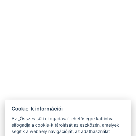
Varga Tanya Hotel
Cookie-k információi
9.2
Az „Összes süti elfogadása” lehetőségre kattintva
RECOGNITION OF
elfogadja a cookie-k tárolását az eszközén, amelyek
EXCELLENCE 2020
segítik a webhely navigációját, az adathasználat