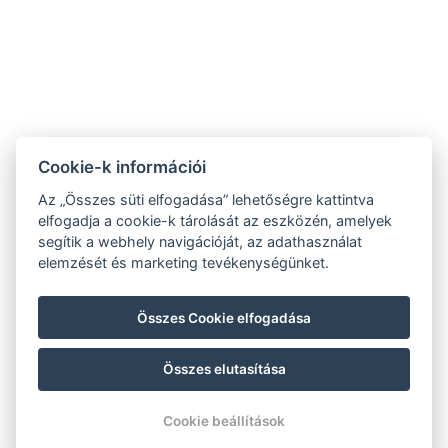
Varga Tanya Hotel
Cookie-k információi
9.2
Az „Összes süti elfogadása” lehetőségre kattintva
RECOGNITION OF
elfogadja a cookie-k tárolását az eszközén, amelyek
EXCELLENCE 2020
segítik a webhely navigációját, az adathasználat
ÁSZF
elemzését és marketing tevékenységünket.
Adatvédelmi szabályzat
Impresszum
Összes Cookie elfogadása
Összes elutasítása
© Copyright 2026 | Minden jog fenntartva |
Previo szállodai szoftver
Cookie beállítások