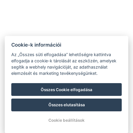
Varga Tanya Hotel
Cookie-k információi
9.2
Az „Összes süti elfogadása” lehetőségre kattintva
RECOGNITION OF
elfogadja a cookie-k tárolását az eszközén, amelyek
EXCELLENCE 2020
segítik a webhely navigációját, az adathasználat
ÁSZF
elemzését és marketing tevékenységünket.
Adatvédelmi szabályzat
Impresszum
Összes Cookie elfogadása
Összes elutasítása
© Copyright 2026 | Minden jog fenntartva |
Previo szállodai szoftver
Cookie beállítások