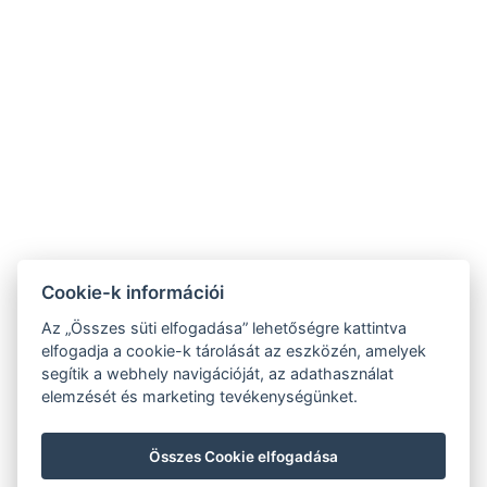
Varga Tanya Hotel
Cookie-k információi
9.2
Az „Összes süti elfogadása” lehetőségre kattintva
RECOGNITION OF
elfogadja a cookie-k tárolását az eszközén, amelyek
EXCELLENCE 2020
segítik a webhely navigációját, az adathasználat
ÁSZF
elemzését és marketing tevékenységünket.
Adatvédelmi szabályzat
Impresszum
Összes Cookie elfogadása