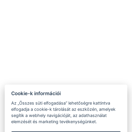
Varga Tanya Hotel
Cookie-k információi
9.2
Az „Összes süti elfogadása” lehetőségre kattintva
RECOGNITION OF
elfogadja a cookie-k tárolását az eszközén, amelyek
EXCELLENCE 2020
segítik a webhely navigációját, az adathasználat
ÁSZF
elemzését és marketing tevékenységünket.
Adatvédelmi szabályzat