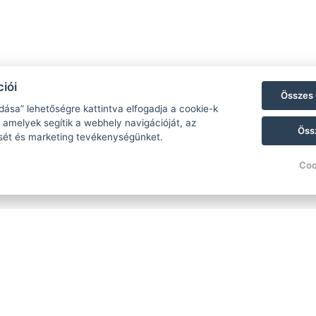
iói
Összes 
dása” lehetőségre kattintva elfogadja a cookie-k
 amelyek segítik a webhely navigációját, az
Öss
sét és marketing tevékenységünket.
Coo
Egy olyan esküvőről
elegancia találkoz
lehetőséged 