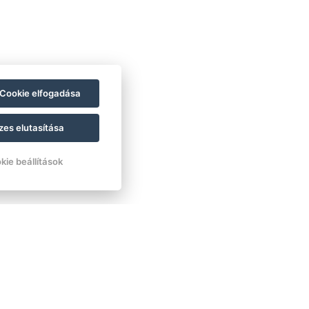
Cookie elfogadása
zes elutasítása
kie beállítások
 álmodozol, ahol a természet és az
ik? A Varga Tanya Hotelben most
van megvalósítani álmait!