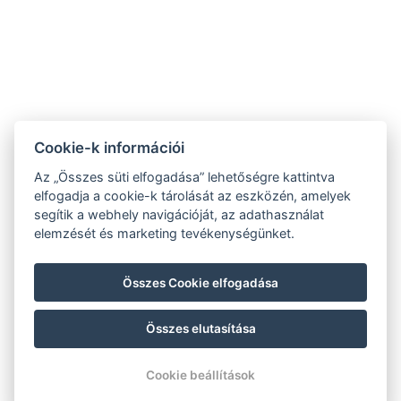
Varga Tanya Hotel
Cookie-k információi
9.2
Az „Összes süti elfogadása” lehetőségre kattintva
RECOGNITION OF
elfogadja a cookie-k tárolását az eszközén, amelyek
EXCELLENCE 2020
segítik a webhely navigációját, az adathasználat
ÁSZF
elemzését és marketing tevékenységünket.
Adatvédelmi szabályzat
Impresszum
Összes Cookie elfogadása
Összes elutasítása
© Copyright 2026 | Minden jog fenntartva |
Previo szállodai szoftver
Cookie beállítások