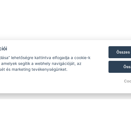
iói
Összes 
dása” lehetőségre kattintva elfogadja a cookie-k
 amelyek segítik a webhely navigációját, az
Öss
sét és marketing tevékenységünket.
Coo
ítségével elfelejthet