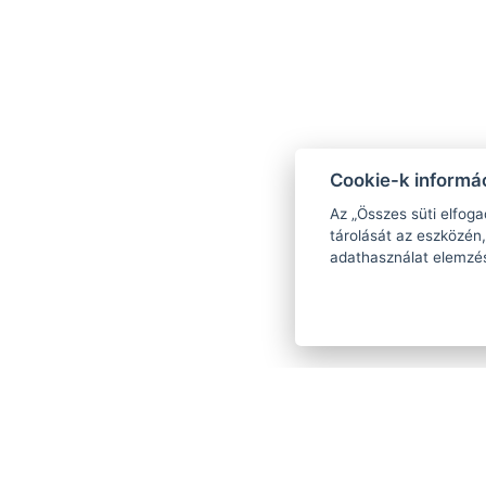
Cookie-k informác
Az „Összes süti elfoga
tárolását az eszközén,
adathasználat elemzé
Wellness seg