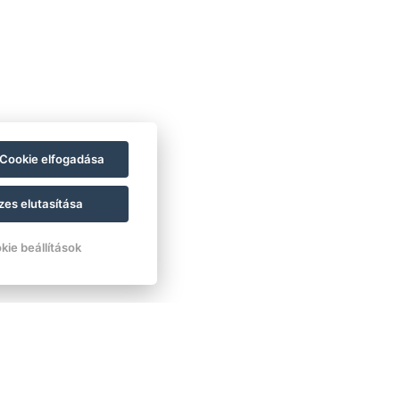
Cookie elfogadása
zes elutasítása
kie beállítások
i a stresszt!